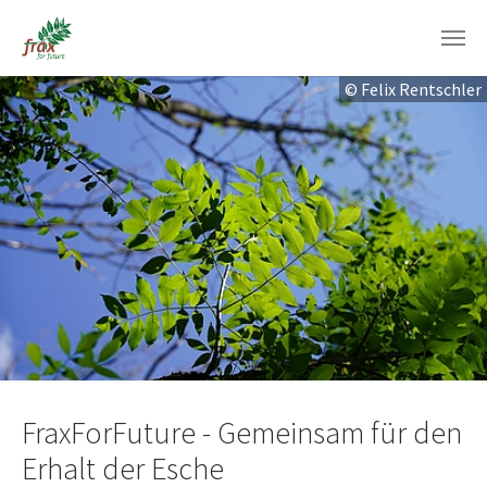
Zum Hauptinhalt springen
© Felix Rentschler
FraxForFuture - Gemeinsam für den
Erhalt der Esche